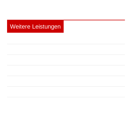
oder Gerüche, die Ihre Gesundheit oder die Umwelt
belasten könnten.
Weitere Leistungen
Außenreinigung
Innenreinigung
Politur
Lederpflege
Versiegelung
Werterhalt
Trockeneisstrahlen