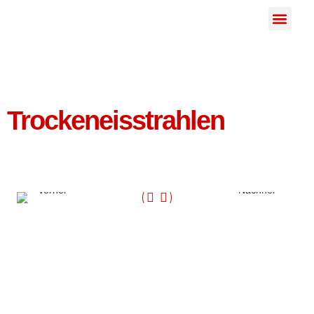
Trockeneisstrahlen
Vorher
Nachher
Die Trockeneisreinigung revolutioniert die Kfz-Aufbereitung,
indem sie die Reinigungszeit um 25-40 % reduziert und die
Lebensdauer von Fahrzeugteilen verlängert. Im Gegensatz zu
herkömmlichen Methoden arbeitet Trockeneisstrahlen ohne
Abrieb, Wasser oder aggressive Chemikalien. Diese Methode
eignet sich ideal für die Reinigung von Motoren, Karosserien,
Innenräumen, Polstern und empfindlichen elektronischen